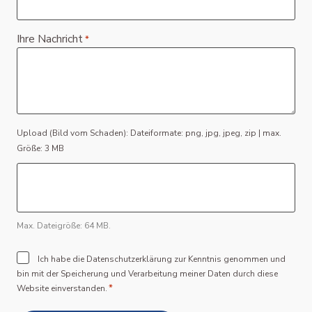
Ihre Nachricht
*
File
Upload (Bild vom Schaden): Dateiformate: png, jpg, jpeg, zip | max.
Größe: 3 MB
Max. Dateigröße: 64 MB.
Consent
Ich habe die Datenschutzerklärung zur Kenntnis genommen und
bin mit der Speicherung und Verarbeitung meiner Daten durch diese
*
*
Website einverstanden.