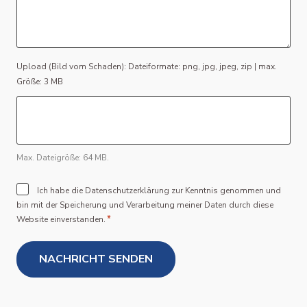
File
Upload (Bild vom Schaden): Dateiformate: png, jpg, jpeg, zip | max.
Größe: 3 MB
Max. Dateigröße: 64 MB.
Consent
Ich habe die Datenschutzerklärung zur Kenntnis genommen und
bin mit der Speicherung und Verarbeitung meiner Daten durch diese
*
*
Website einverstanden.