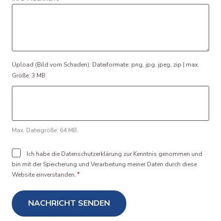
File
Upload (Bild vom Schaden): Dateiformate: png, jpg, jpeg, zip | max.
Größe: 3 MB
Max. Dateigröße: 64 MB.
Consent
Ich habe die Datenschutzerklärung zur Kenntnis genommen und
bin mit der Speicherung und Verarbeitung meiner Daten durch diese
*
*
Website einverstanden.